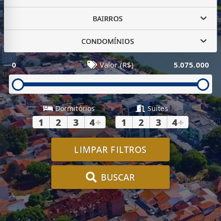
BAIRROS
CONDOMÍNIOS
0
Valor (R$)
5.075.000
Dormitórios
Suítes
1
2
3
4
+
1
2
3
4
+
LIMPAR FILTROS
BUSCAR