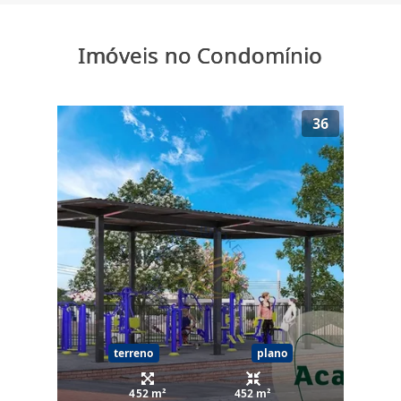
Imóveis no Condomínio
36
terreno
plano
452 m²
452 m²