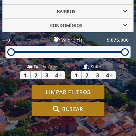
BAIRROS
CONDOMÍNIOS
0
Valor (R$)
5.075.000
Dormitórios
Suítes
1
2
3
4
+
1
2
3
4
+
LIMPAR FILTROS
BUSCAR