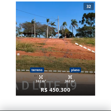
32
terreno
plano
362 m²
362 m²
R$ 450.300