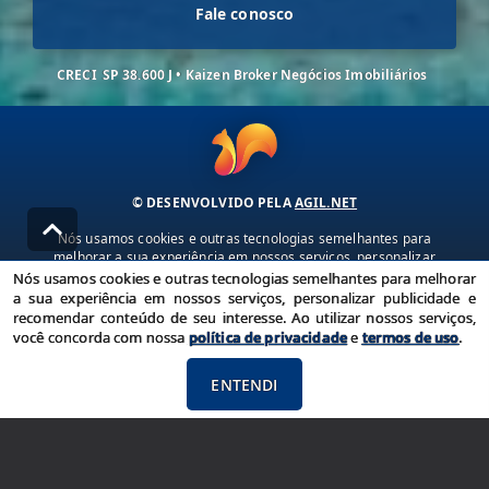
Fale conosco
CRECI
SP 38.600 J • Kaizen Broker Negócios Imobiliários
© DESENVOLVIDO PELA
AGIL.NET
Nós usamos cookies e outras tecnologias semelhantes para
melhorar a sua experiência em nossos serviços, personalizar
publicidade e recomendar conteúdo de seu interesse. Ao utilizar
Nós usamos cookies e outras tecnologias semelhantes para melhorar
nossos serviços, você concorda com nossa política de privacidade e
a sua experiência em nossos serviços, personalizar publicidade e
termos de uso.
recomendar conteúdo de seu interesse. Ao utilizar nossos serviços,
você concorda com nossa
política de privacidade
e
termos de uso
.
Política de Privacidade
Termos de uso
ENTENDI