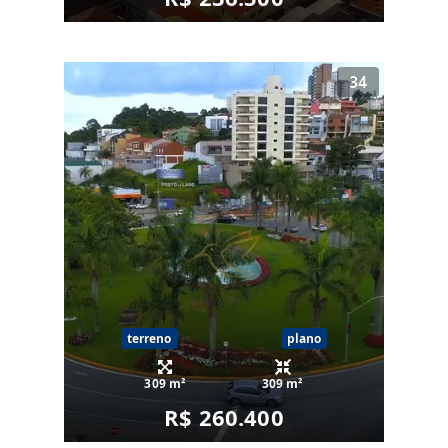
34
terreno
plano
309 m²
309 m²
R$ 260.400