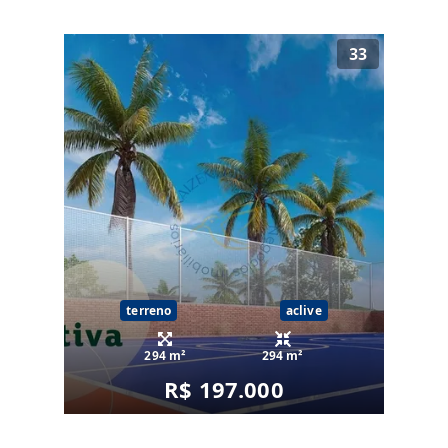
33
terreno
aclive
294 m²
294 m²
R$ 197.000