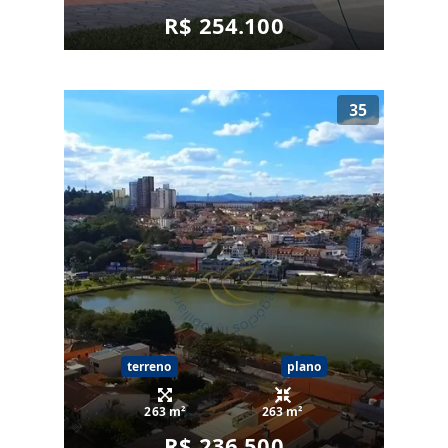
R$ 254.100
35
terreno
plano
263 m²
263 m²
R$ 236.500