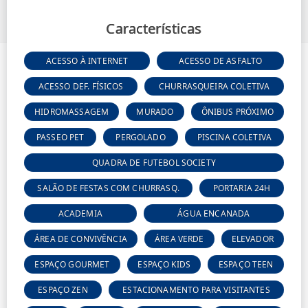
Características
ACESSO À INTERNET
ACESSO DE ASFALTO
ACESSO DEF. FÍSICOS
CHURRASQUEIRA COLETIVA
HIDROMASSAGEM
MURADO
ÔNIBUS PRÓXIMO
PASSEO PET
PERGOLADO
PISCINA COLETIVA
QUADRA DE FUTEBOL SOCIETY
SALÃO DE FESTAS COM CHURRASQ.
PORTARIA 24H
ACADEMIA
ÁGUA ENCANADA
ÁREA DE CONVIVÊNCIA
ÁREA VERDE
ELEVADOR
ESPAÇO GOURMET
ESPAÇO KIDS
ESPAÇO TEEN
ESPAÇO ZEN
ESTACIONAMENTO PARA VISITANTES