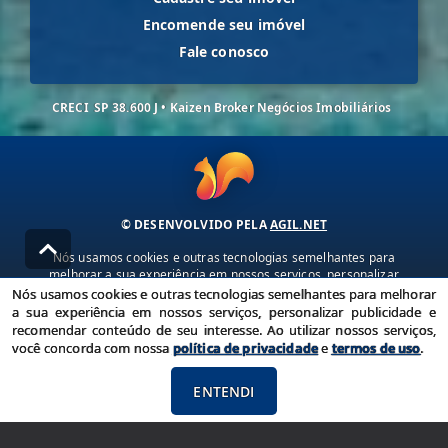
Encomende seu imóvel
Fale conosco
CRECI
SP 38.600 J • Kaizen Broker Negócios Imobiliários
© DESENVOLVIDO PELA
AGIL.NET
Nós usamos cookies e outras tecnologias semelhantes para
melhorar a sua experiência em nossos serviços, personalizar
publicidade e recomendar conteúdo de seu interesse. Ao utilizar
Nós usamos cookies e outras tecnologias semelhantes para melhorar
nossos serviços, você concorda com nossa política de privacidade e
a sua experiência em nossos serviços, personalizar publicidade e
termos de uso.
recomendar conteúdo de seu interesse. Ao utilizar nossos serviços,
você concorda com nossa
política de privacidade
e
termos de uso
.
Política de Privacidade
Termos de uso
ENTENDI