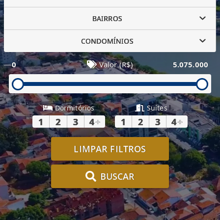
BAIRROS
CONDOMÍNIOS
0
Valor (R$)
5.075.000
Dormitórios
Suítes
1
2
3
4
+
1
2
3
4
+
LIMPAR FILTROS
BUSCAR