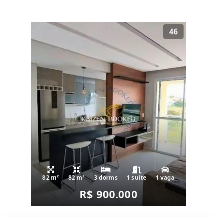
46
82 m²
82 m²
3 dorms
1 suíte
1 vaga
R$ 900.000