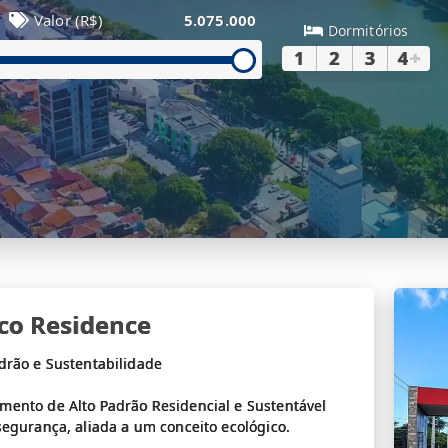
Valor (R$)
5.075.000
Dormitórios
1
2
3
4
+
Eco Residence
adrão e Sustentabilidade
mento de Alto Padrão Residencial e Sustentável
segurança, aliada a um conceito ecológico.