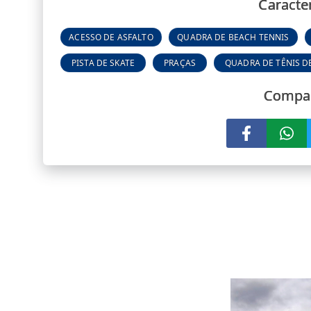
Caracter
ACESSO DE ASFALTO
QUADRA DE BEACH TENNIS
PISTA DE SKATE
PRAÇAS
QUADRA DE TÊNIS D
Compar