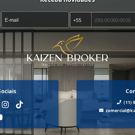
ociais
Co
(11) 
comercial@ka