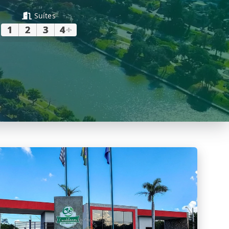
Suítes
1
2
3
4
+