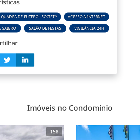
ísticas
QUADRA DE FUTEBOL SOCIETY
ACESSO A INTERNET
E SAIBRO
SALÃO DE FESTAS
VIGILÂNCIA 24H
tilhar
Imóveis no Condomínio
158