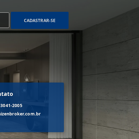
CADASTRAR-SE
ntato
93041-2005
izenbroker.com.br