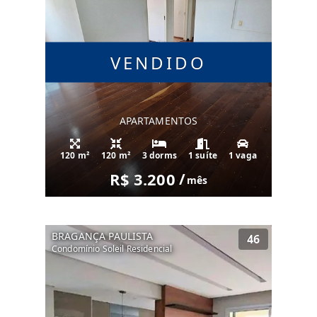
VENDIDO
APARTAMENTOS
120 m²
120 m²
3 dorms
1 suíte
1 vaga
R$ 3.200
/
mês
BRAGANÇA PAULISTA
46
Condomínio Soleil Residencial