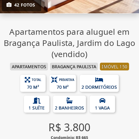
42 FOTOS
Apartamentos para aluguel em
Bragança Paulista, Jardim do Lago
(vendido)
APARTAMENTOS
BRAGANÇA PAULISTA
IMÓVEL 150
TOTAL
PRIVATIVA
70 M²
70 M²
2 DORMITÓRIOS
1 SUÍTE
2 BANHEIROS
1 VAGA
R$ 3.800
Condomínio: R$ 665