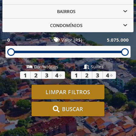
BAIRROS
CONDOMÍNIOS
0
Valor (R$)
5.075.000
Dormitórios
Suítes
1
2
3
4
+
1
2
3
4
+
LIMPAR FILTROS
BUSCAR