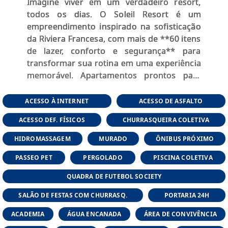
Imagine viver em um verdadeiro resort,
todos os dias. O Soleil Resort é um
empreendimento inspirado na sofisticação
da Riviera Francesa, com mais de **60 itens
de lazer, conforto e segurança** para
transformar sua rotina em uma experiência
memorável. Apartamentos prontos para
morar, com **2 ou 3 dormitórios**, em um
cenário deslumbrante no Jardim do Lago.
ACESSO À INTERNET
ACESSO DE ASFALTO
ACESSO DEF. FÍSICOS
CHURRASQUEIRA COLETIVA
💎 Destaques:
HIDROMASSAGEM
MURADO
ÔNIBUS PRÓXIMO
- Complexo aquático com piscinas adulto,
PASSEO PET
PERGOLADO
PISCINA COLETIVA
infantil e biribol
- Espaços gourmet, cinema, spa e
QUADRA DE FUTEBOL SOCIETY
brinquedoteca
SALÃO DE FESTAS COM CHURRASQ.
PORTARIA 24H
- Quadras esportivas, playgrounds
temáticos e salões de festas
ACADEMIA
ÁGUA ENCANADA
ÁREA DE CONVIVÊNCIA
- Ambientes pensados para todas as idades