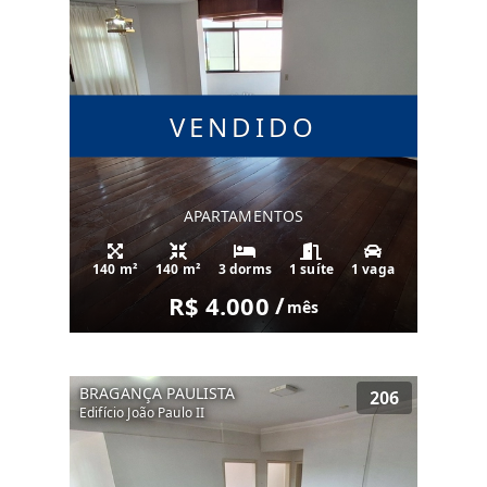
VENDIDO
APARTAMENTOS
140 m²
140 m²
3 dorms
1 suíte
1 vaga
R$ 4.000
/
mês
BRAGANÇA PAULISTA
206
Edifício João Paulo II