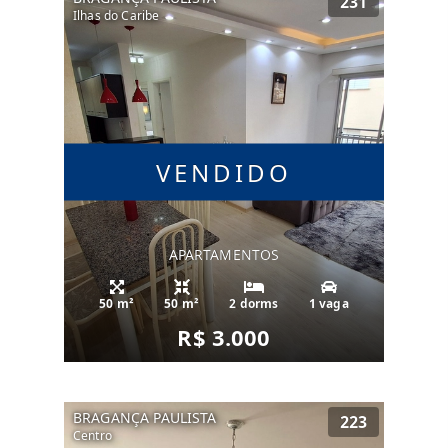
231
Ilhas do Caribe
VENDIDO
APARTAMENTOS
50 m²
50 m²
2 dorms
1 vaga
R$ 3.000
BRAGANÇA PAULISTA
223
Centro