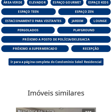
ÁREA VERDE
e estilos de vida
ELEVADOR
ESPAÇO GOURMET
ESPAÇO KIDS
ESPAÇO TEEN
ESPAÇO ZEN
O Soleil não é apenas um lugar para morar
ESTACIONAMENTO PARA VISITANTES
JARDIM
LOUNGE
PERGOLADOS
PLAYGROUND
PRÓXIMO A POSTO DE POLÍCIA/DELEGACIA
PRÓXIMO A SUPERMERCADO
RECEPÇÃO
Ir para a página completa do Condomínio Soleil Residencial
Imóveis similares
BRAGANÇA PAULISTA