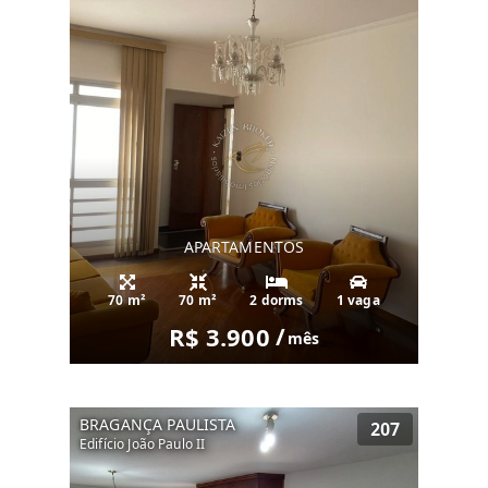
APARTAMENTOS
70 m²
70 m²
2 dorms
1 vaga
R$ 3.900
/
mês
BRAGANÇA PAULISTA
207
Edifício João Paulo II