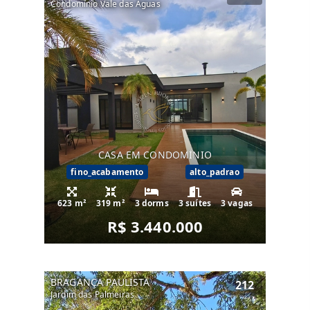
Condomínio Vale das Águas
CASA EM CONDOMÍNIO
fino_acabamento
alto_padrao
623 m²
319 m²
3 dorms
3 suítes
3 vagas
R$ 3.440.000
BRAGANÇA PAULISTA
212
Jardim das Palmeiras