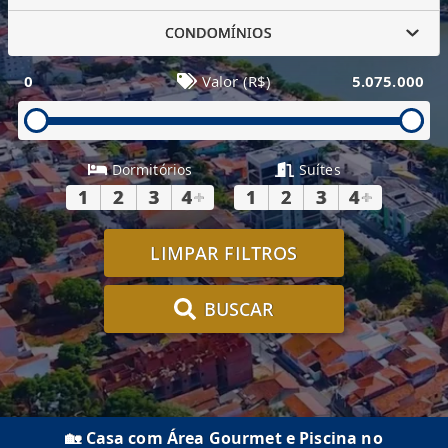
CONDOMÍNIOS
0
Valor (R$)
5.075.000
Dormitórios
Suítes
1
2
3
4
+
1
2
3
4
+
LIMPAR FILTROS
BUSCAR
🏡 Casa com Área Gourmet e Piscina no