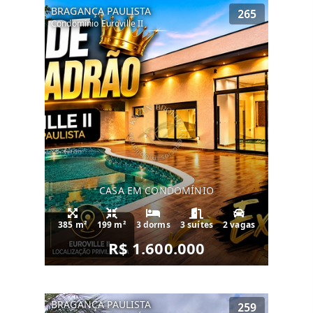
BRAGANÇA PAULISTA
265
• 2 Espaços Gourmet
Condomínio Euroville II
• Churrasqueira
• Playground
• Estacionamento para visitantes
CASA EM CONDOMÍNIO
385 m²
199 m²
3 dorms
3 suítes
2 vagas
R$ 1.600.000
BRAGANÇA PAULISTA
259