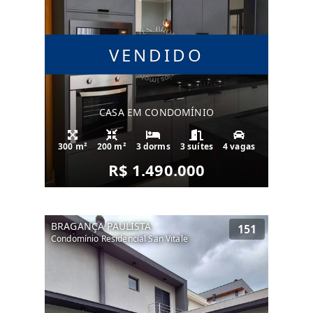
VENDIDO
CASA EM CONDOMÍNIO
300 m²
200 m²
3 dorms
3 suítes
4 vagas
R$ 1.490.000
BRAGANÇA PAULISTA
151
Condomínio Residencial San Vitale