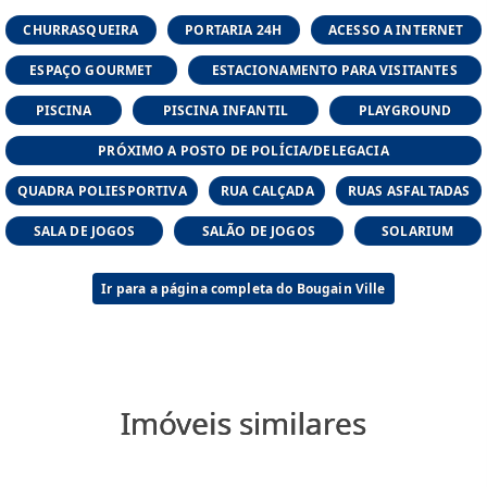
• Área privativa de 113,80m²
CHURRASQUEIRA
PORTARIA 24H
ACESSO A INTERNET
ESPAÇO GOURMET
ESTACIONAMENTO PARA VISITANTES
• 5.800 m² de área verde
PISCINA
PISCINA INFANTIL
PLAYGROUND
• Localizado em uma área nobre da cidade
PRÓXIMO A POSTO DE POLÍCIA/DELEGACIA
• Arquitetura contemporânea
QUADRA POLIESPORTIVA
RUA CALÇADA
RUAS ASFALTADAS
SALA DE JOGOS
SALÃO DE JOGOS
SOLARIUM
• Área de lazer completa e segurança 24
horas
Ir para a página completa do Bougain Ville
• Piscina Adulto e Infantil
•Solarium
Imóveis similares
• Quadra poliesportiva
• Salão de jogos