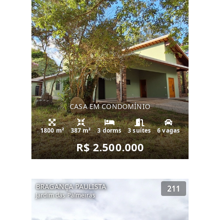
CASA EM CONDOMÍNIO
1800 m²
387 m²
3 dorms
3 suítes
6 vagas
R$ 2.500.000
BRAGANÇA PAULISTA
211
Jardim das Palmeiras