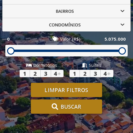
BAIRROS
CONDOMÍNIOS
0
Valor (R$)
5.075.000
Dormitórios
Suítes
1
2
3
4
+
1
2
3
4
+
LIMPAR FILTROS
BUSCAR