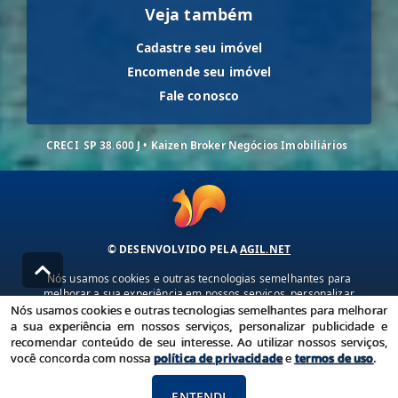
Veja também
Cadastre seu imóvel
Encomende seu imóvel
Fale conosco
CRECI
SP 38.600 J • Kaizen Broker Negócios Imobiliários
© DESENVOLVIDO PELA
AGIL.NET
Nós usamos cookies e outras tecnologias semelhantes para
melhorar a sua experiência em nossos serviços, personalizar
publicidade e recomendar conteúdo de seu interesse. Ao utilizar
Nós usamos cookies e outras tecnologias semelhantes para melhorar
nossos serviços, você concorda com nossa política de privacidade e
a sua experiência em nossos serviços, personalizar publicidade e
termos de uso.
recomendar conteúdo de seu interesse. Ao utilizar nossos serviços,
você concorda com nossa
política de privacidade
e
termos de uso
.
Política de Privacidade
Termos de uso
ENTENDI