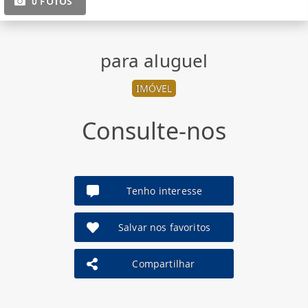
0 FOTOS
para aluguel
IMÓVEL
Consulte-nos
Tenho interesse
Salvar nos favoritos
Compartilhar