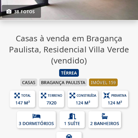
38 FOTOS
Casas à venda em Bragança
Paulista, Residencial Villa Verde
(vendido)
TÉRREA
CASAS
BRAGANÇA PAULISTA
IMÓVEL 159
TOTAL
TERRENO
CONSTRUÍDA
PRIVATIVA
147 M²
7X20
124 M²
124 M²
3 DORMITÓRIOS
1 SUÍTE
2 BANHEIROS