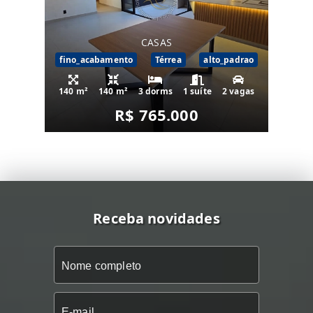
CASAS
fino_acabamento
Térrea
alto_padrao
140 m²
140 m²
3 dorms
1 suíte
2 vagas
R$ 765.000
Receba novidades