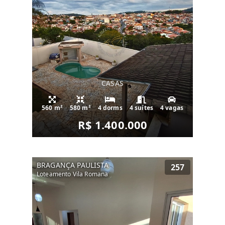
CASAS
560 m²
580 m²
4 dorms
4 suítes
4 vagas
R$ 1.400.000
BRAGANÇA PAULISTA
257
Loteamento Vila Romana