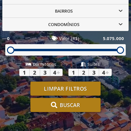
BAIRROS
CONDOMÍNIOS
0
Valor (R$)
5.075.000
Dormitórios
Suítes
1
2
3
4
+
1
2
3
4
+
LIMPAR FILTROS
BUSCAR