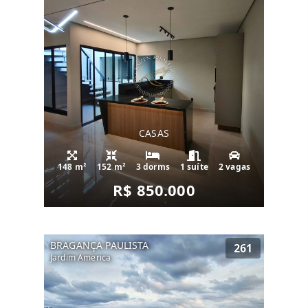
CASAS
148 m²
152 m²
3 dorms
1 suíte
2 vagas
R$ 850.000
BRAGANÇA PAULISTA
261
Jardim America