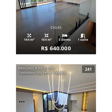
CASAS
144 m²
164 m²
3 dorms
1 suíte
R$ 640.000
BRAGANÇA PAULISTA
241
Condomínio Villa Verde Bragança