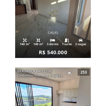
CASAS
140 m²
140 m²
3 dorms
1 suíte
2 vagas
R$ 540.000
BRAGANÇA PAULISTA
253
Condomínio Villa Verde Bragança