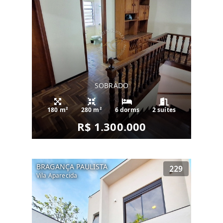
SOBRADO
180 m²
280 m²
6 dorms
2 suítes
R$ 1.300.000
BRAGANÇA PAULISTA
229
Vila Aparecida