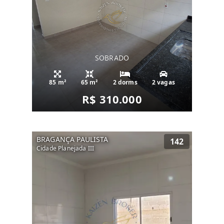
SOBRADO
85 m²
65 m²
2 dorms
2 vagas
R$ 310.000
BRAGANÇA PAULISTA
142
Cidade Planejada III