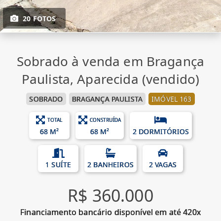
20 FOTOS
Sobrado à venda em Bragança
Paulista, Aparecida (vendido)
SOBRADO
BRAGANÇA PAULISTA
IMÓVEL 163
TOTAL
CONSTRUÍDA
68 M²
68 M²
2 DORMITÓRIOS
1 SUÍTE
2 BANHEIROS
2 VAGAS
R$ 360.000
Financiamento bancário disponível em até 420x