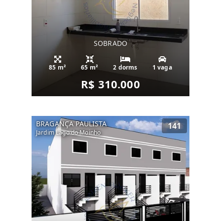
SOBRADO
85 m²
65 m²
2 dorms
1 vaga
R$ 310.000
BRAGANÇA PAULISTA
141
Jardim Lago do Moinho