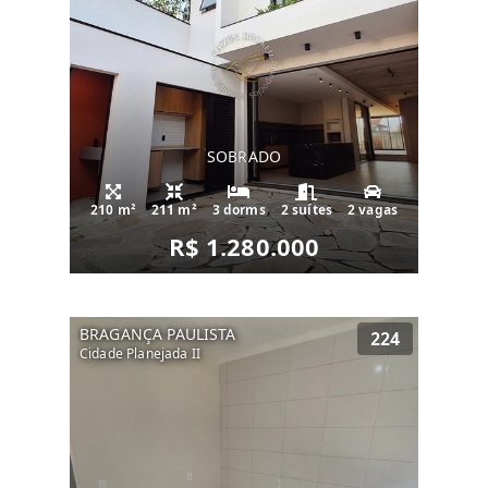
SOBRADO
210 m²
211 m²
3 dorms
2 suítes
2 vagas
R$ 1.280.000
BRAGANÇA PAULISTA
224
Cidade Planejada II