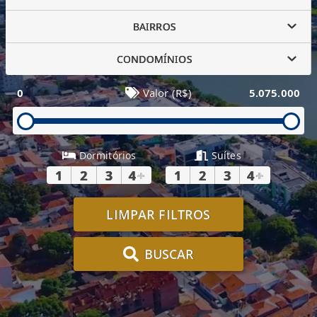
BAIRROS
CONDOMÍNIOS
0
Valor (R$)
5.075.000
Dormitórios
Suítes
1
2
3
4
+
1
2
3
4
+
LIMPAR FILTROS
BUSCAR