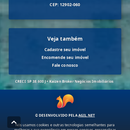
CEP: 12902-060
Veja também
Cadastre seu imóvel
Encomende seu imóvel
Fale conosco
CRECI
SP 38.600 J • Kaizen Broker Negócios Imobiliários
© DESENVOLVIDO PELA
AGIL.NET
Nós usamos cookies e outras tecnologias semelhantes para
melhorar a sua experiência em nossos serviços, personalizar