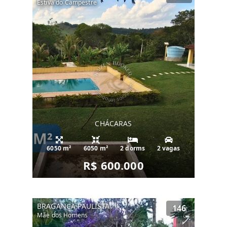
Estiva do Campestre
CHÁCARAS
6050 m²
6050 m²
2 dorms
2 vagas
R$ 600.000
BRAGANÇA PAULISTA
146
Mãe dos Homens