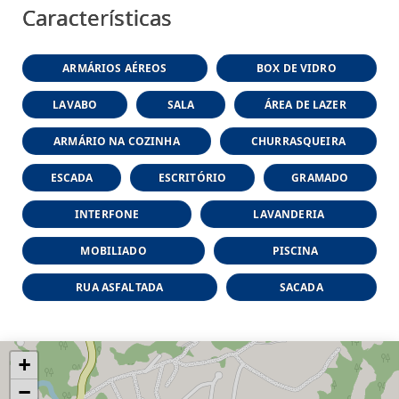
Características
ARMÁRIOS AÉREOS
BOX DE VIDRO
LAVABO
SALA
ÁREA DE LAZER
ARMÁRIO NA COZINHA
CHURRASQUEIRA
ESCADA
ESCRITÓRIO
GRAMADO
INTERFONE
LAVANDERIA
MOBILIADO
PISCINA
RUA ASFALTADA
SACADA
+
−