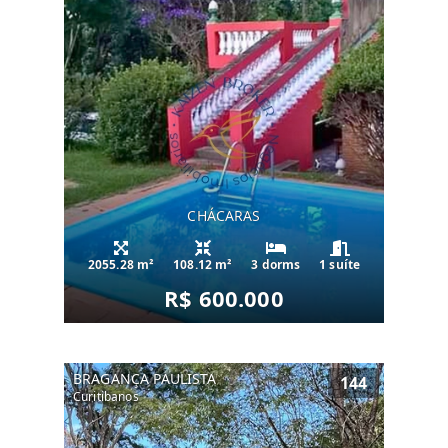
CHÁCARAS
2055.28 m²
108.12 m²
3 dorms
1 suíte
R$ 600.000
BRAGANÇA PAULISTA
144
Curitibanos