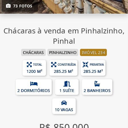
73 FOTOS
Chácaras à venda em Pinhalzinho,
Pinhal
CHÁCARAS
PINHALZINHO
IMÓVEL 234
TOTAL
CONSTRUÍDA
PRIVATIVA
1200 M²
285.25 M²
285.25 M²
2 DORMITÓRIOS
1 SUÍTE
2 BANHEIROS
10 VAGAS
R$ 850.000