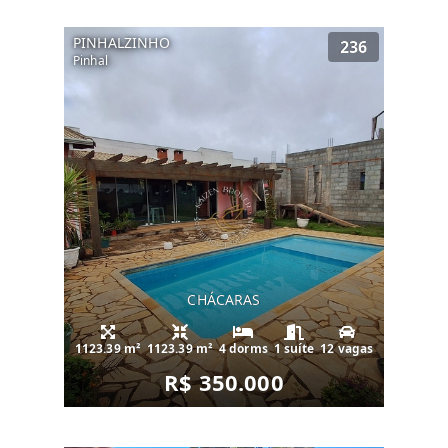
PINHALZINHO
236
Pinhal
CHÁCARAS
1123.39 m²
1123.39 m²
4 dorms
1 suíte
12 vagas
R$ 350.000