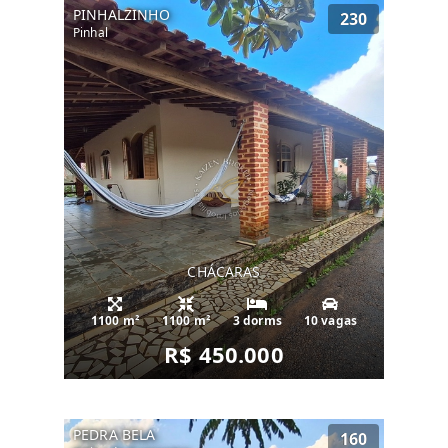
PINHALZINHO
230
Pinhal
CHÁCARAS
1100 m²
1100 m²
3 dorms
10 vagas
R$ 450.000
PEDRA BELA
160