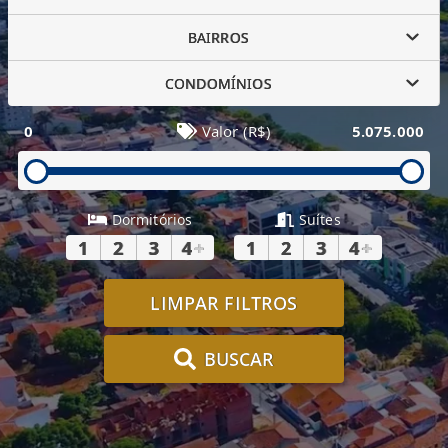
BAIRROS
CONDOMÍNIOS
0
Valor (R$)
5.075.000
Dormitórios
Suítes
1
2
3
4
+
1
2
3
4
+
LIMPAR FILTROS
BUSCAR