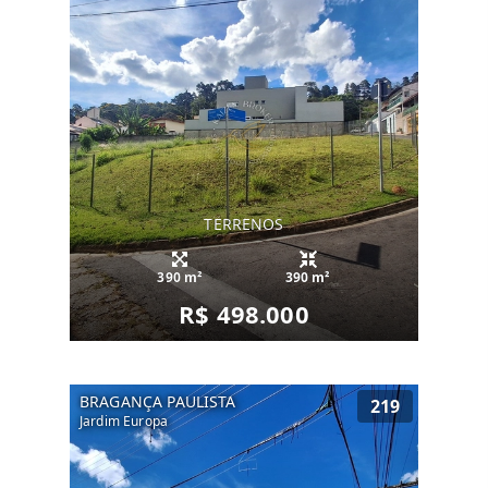
TERRENOS
390 m²
390 m²
R$ 498.000
BRAGANÇA PAULISTA
219
Jardim Europa