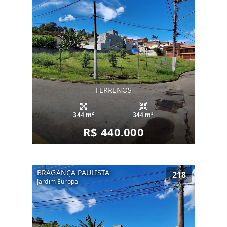
TERRENOS
344 m²
344 m²
R$ 440.000
BRAGANÇA PAULISTA
218
Jardim Europa