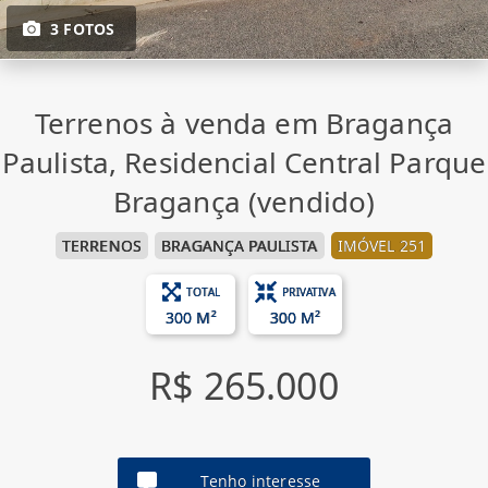
3 FOTOS
Terrenos à venda em Bragança
Paulista, Residencial Central Parque
Bragança (vendido)
TERRENOS
BRAGANÇA PAULISTA
IMÓVEL 251
TOTAL
PRIVATIVA
300 M²
300 M²
R$ 265.000
Tenho interesse