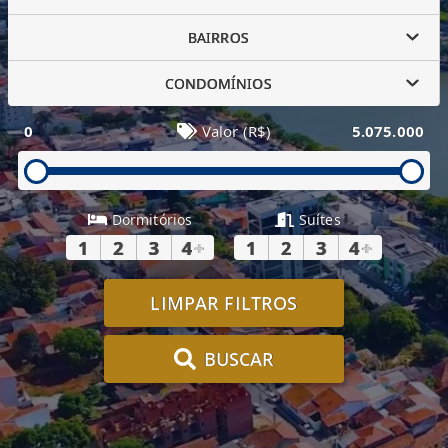
BAIRROS
CONDOMÍNIOS
0
Valor (R$)
5.075.000
Dormitórios
Suítes
1
2
3
4
+
1
2
3
4
+
LIMPAR FILTROS
BUSCAR