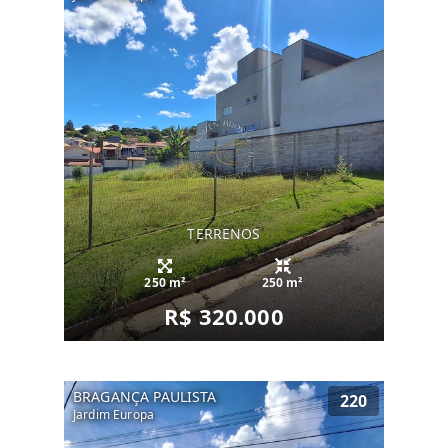
TERRENOS
250 m²
250 m²
R$ 320.000
BRAGANÇA PAULISTA
220
Jardim Europa