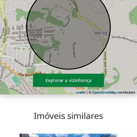
Explorar a vizinhança
Leaflet
| ©
OpenStreetMap
contributors
Imóveis similares