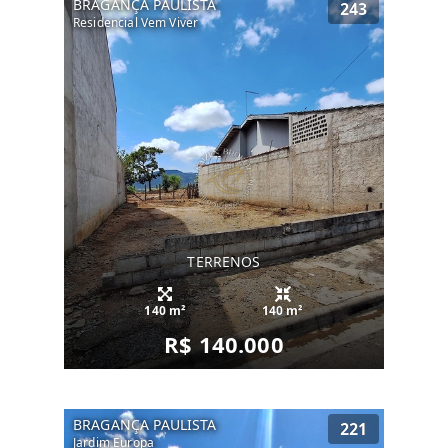
BRAGANÇA PAULISTA
243
Residencial Vem Viver
TERRENOS
140 m²
140 m²
R$ 140.000
BRAGANÇA PAULISTA
221
Jardim Europa