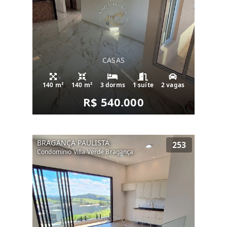
CASAS
140 m²
140 m²
3 dorms
1 suíte
2 vagas
R$ 540.000
BRAGANÇA PAULISTA
253
Condomínio Villa Verde Bragança