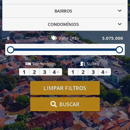
BAIRROS
CONDOMÍNIOS
0
Valor (R$)
5.075.000
Dormitórios
Suítes
1
2
3
4
+
1
2
3
4
+
LIMPAR FILTROS
BUSCAR