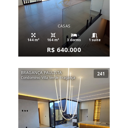
CASAS
144 m²
164 m²
3 dorms
1 suíte
R$ 640.000
BRAGANÇA PAULISTA
241
Condomínio Villa Verde Bragança