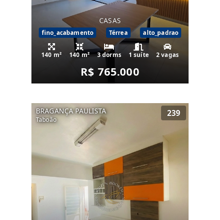
CASAS
fino_acabamento
Térrea
alto_padrao
140 m²
140 m²
3 dorms
1 suíte
2 vagas
R$ 765.000
BRAGANÇA PAULISTA
239
Taboão