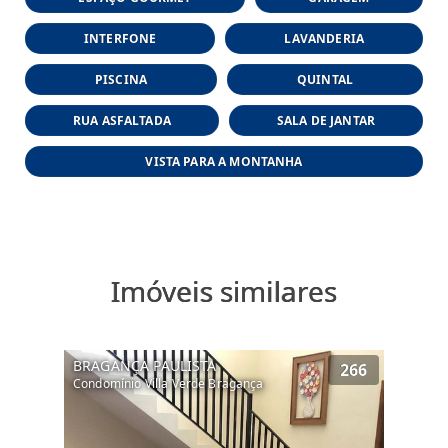
INTERFONE
LAVANDERIA
PISCINA
QUINTAL
RUA ASFALTADA
SALA DE JANTAR
VISTA PARA A MONTANHA
Imóveis similares
BRAGANÇA PAULISTA
266
Condomínio Villa Verde Bragança