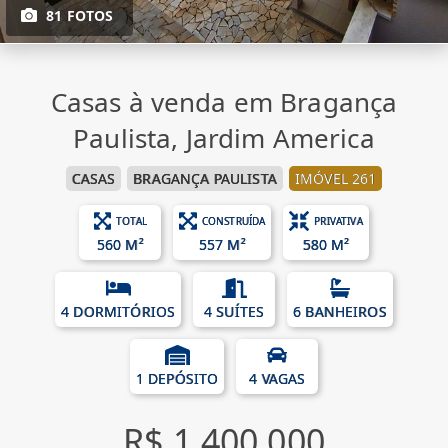
81 FOTOS
Casas à venda em Bragança
Paulista, Jardim America
CASAS
BRAGANÇA PAULISTA
IMÓVEL 261
TOTAL
CONSTRUÍDA
PRIVATIVA
560 M²
557 M²
580 M²
4 DORMITÓRIOS
4 SUÍTES
6 BANHEIROS
1 DEPÓSITO
4 VAGAS
R$ 1.400.000