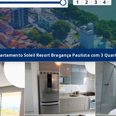
1
2
3
4
+
artamento Soleil Resort Bragança Paulista com 3 Quar