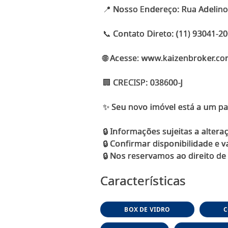
📍 Nosso Endereço: Rua Adelino
📞 Contato Direto: (11) 93041-2
🌐 Acesse: www.kaizenbroker.co
🏢 CRECISP: 038600-J
✨ Seu novo imóvel está a um pa
🔒 Informações sujeitas a altera
🔒 Confirmar disponibilidade e 
Características
BOX DE VIDRO
C