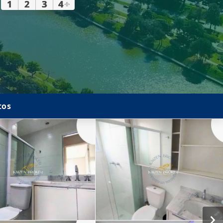
1
2
3
4
+
tos