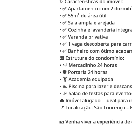
✨ Características do imóvel:
• ✅ Apartamento com 2 dormitó
• ✅ 55m² de área útil
• ✅ Sala ampla e arejada
• ✅ Cozinha e lavanderia inte
• ✅ Varanda privativa
• ✅ 1 vaga descoberta para car
• ✅ Banheiro com ótimo acaba
🏢 Estrutura do condomínio:
• 🛒 Mercadinho 24 horas
• 🛡️ Portaria 24 horas
• 🏋️ Academia equipada
• 🏊 Piscina para lazer e descan
• 🎉 Salão de festas para event
💼 Imóvel alugado – ideal para i
📍 Localização: São Lourenço –
🏡 Venha viver a experiência de