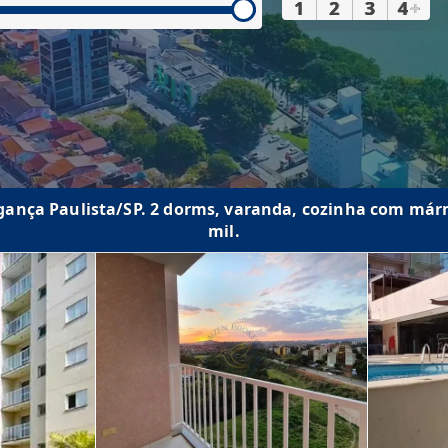
1
2
3
4
+
nça Paulista/SP. 2 dorms, varanda, cozinha com mármo
mil.