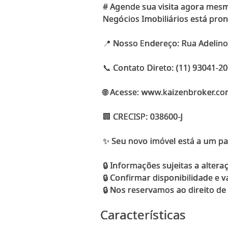
# Agende sua visita agora mes
Negócios Imobiliários está pro
📍 Nosso Endereço: Rua Adelino
📞 Contato Direto: (11) 93041-2
🌐 Acesse: www.kaizenbroker.co
🏢 CRECISP: 038600-J
✨ Seu novo imóvel está a um pa
🔒 Informações sujeitas a altera
🔒 Confirmar disponibilidade e 
Características