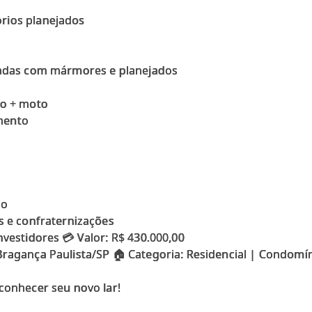
rios planejados
gradas com mármores e planejados
ro + moto
mento
so
os e confraternizações
nvestidores 💳 Valor: R$ 430.000,00
 Bragança Paulista/SP 🏠 Categoria: Residencial | Condomí
 conhecer seu novo lar!