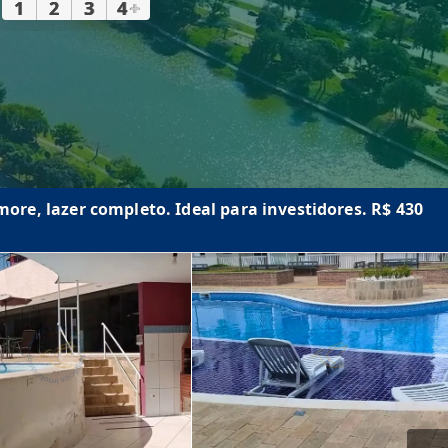
1
2
3
4
+
re, lazer completo. Ideal para investidores. R$ 430