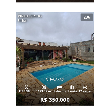
PINHALZINHO
236
Pinhal
CHÁCARAS
1123.39 m²
1123.39 m²
4 dorms
1 suíte
12 vagas
R$ 350.000