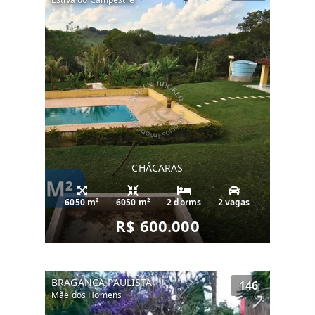
CHÁCARAS
6050 m²
6050 m²
2 dorms
2 vagas
R$ 600.000
BRAGANÇA PAULISTA
146
Mãe dos Homens