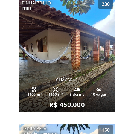
PINHALZINHO
230
Pinhal
CHÁCARAS
1100 m²
1100 m²
3 dorms
10 vagas
R$ 450.000
PEDRA BELA
160
Estiva do Campestre