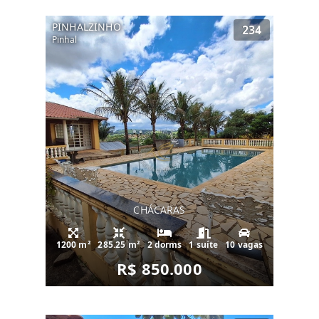
PINHALZINHO
234
Pinhal
CHÁCARAS
1200 m²
285.25 m²
2 dorms
1 suíte
10 vagas
R$ 850.000