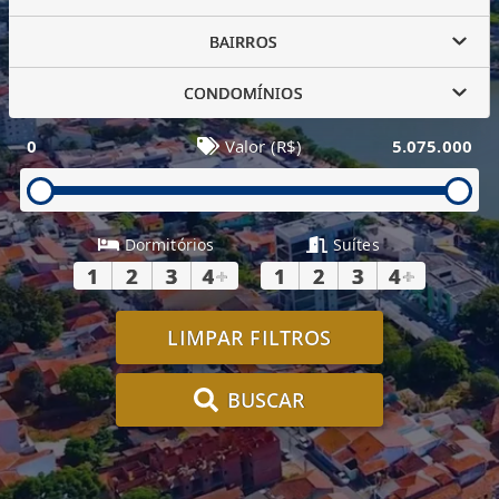
BAIRROS
CONDOMÍNIOS
0
Valor (R$)
5.075.000
Dormitórios
Suítes
1
2
3
4
+
1
2
3
4
+
LIMPAR FILTROS
BUSCAR