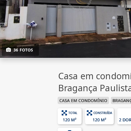
36 FOTOS
Casa em condomí
Bragança Paulist
CASA EM CONDOMÍNIO
BRAGANÇ
TOTAL
CONSTRUÍDA
120 M²
120 M²
2 DO