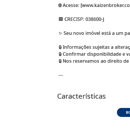
🌐 Acesse: [www.kaizenbroker.c
🏢 CRECISP: 038600-J
✨ Seu novo imóvel está a um pa
🔒 Informações sujeitas a altera
🔒 Confirmar disponibilidade e 
🔒 Nos reservamos ao direito de 
---
Características
B