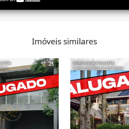
Imóveis similares
LISTA
BRAGANÇA PAULISTA
25
le II
Condomínio Rosário de Fátima