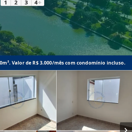
1
2
3
4
+
120m². Valor de R$ 3.000/mês com condomínio incluso.