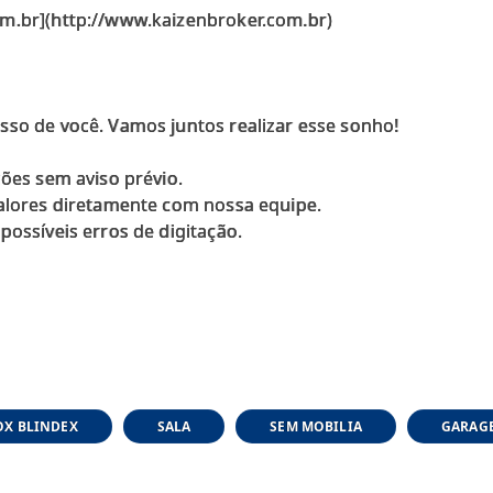
om.br](http://www.kaizenbroker.com.br)
sso de você. Vamos juntos realizar esse sonho!
ções sem aviso prévio.
valores diretamente com nossa equipe.
possíveis erros de digitação.
OX BLINDEX
SALA
SEM MOBILIA
GARAG