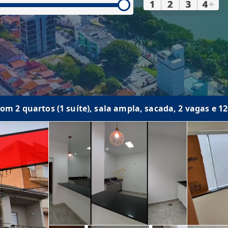
1
2
3
4
+
om 2 quartos (1 suíte), sala ampla, sacada, 2 vagas e 