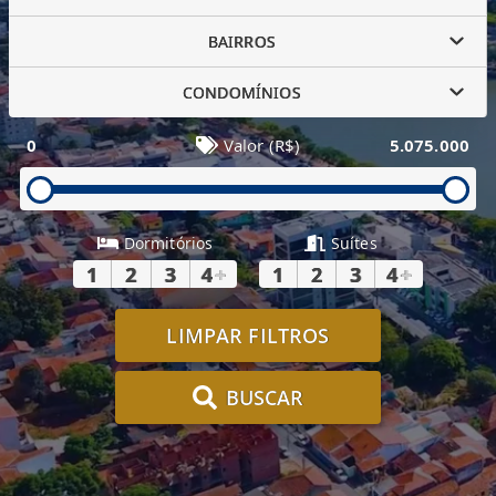
BAIRROS
CONDOMÍNIOS
0
Valor (R$)
5.075.000
Dormitórios
Suítes
1
2
3
4
+
1
2
3
4
+
LIMPAR FILTROS
BUSCAR