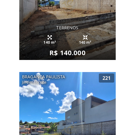
TERRENOS
140 m²
140 m²
R$ 140.000
BRAGANÇA PAULISTA
221
Jardim Europa