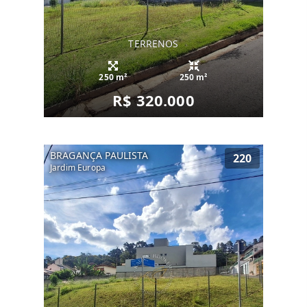
TERRENOS
250 m²
250 m²
R$ 320.000
BRAGANÇA PAULISTA
220
Jardim Europa