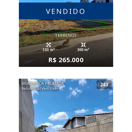
VENDIDO
TERRENOS
300 m²
300 m²
R$ 265.000
BRAGANÇA PAULISTA
243
Residencial Vem Viver