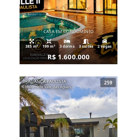
CASA EM CONDOMÍNIO
385 m²
199 m²
3 dorms
3 suítes
2 vagas
R$ 1.600.000
BRAGANÇA PAULISTA
259
Condomínio Vale das Águas