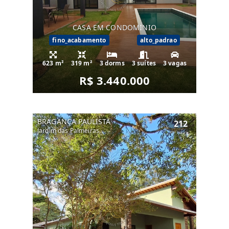
CASA EM CONDOMÍNIO
fino_acabamento
alto_padrao
623 m²
319 m²
3 dorms
3 suítes
3 vagas
R$ 3.440.000
BRAGANÇA PAULISTA
212
Jardim das Palmeiras