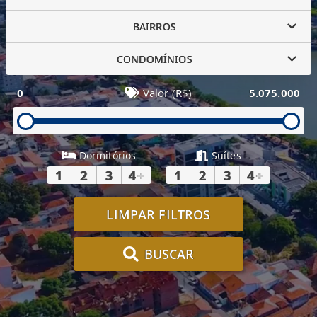
BAIRROS
CONDOMÍNIOS
0
Valor (R$)
5.075.000
Dormitórios
Suítes
1
2
3
4
+
1
2
3
4
+
LIMPAR FILTROS
BUSCAR