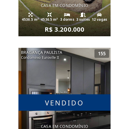
CASA EM CONDOMÍNIO
4536.5 m²
4536.5 m²
3 dorms
3 suítes
12 vagas
R$ 3.200.000
BRAGANÇA PAULISTA
155
Condomínio Euroville II
VENDIDO
CASA EM CONDOMÍNIO