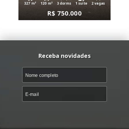
327 m²
120 m²
3 dorms
1 suíte
2 vagas
R$ 750.000
Receba novidades