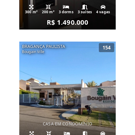
300 m²
200 m²
3 dorms
3 suítes
4 vagas
R$ 1.490.000
BRAGANÇA PAULISTA
154
Bougain Ville
CASA EM CONDOMÍNIO