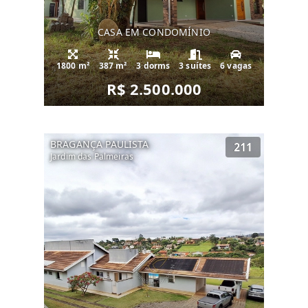
CASA EM CONDOMÍNIO
1800 m²
387 m²
3 dorms
3 suítes
6 vagas
R$ 2.500.000
BRAGANÇA PAULISTA
211
Jardim das Palmeiras