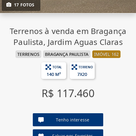
17 FOTOS
Terrenos à venda em Bragança
Paulista, Jardim Aguas Claras
TERRENOS
BRAGANÇA PAULISTA
IMÓVEL 162
TOTAL
TERRENO
140 M²
7X20
R$ 117.460
Tenho interesse
Salvar nos favoritos