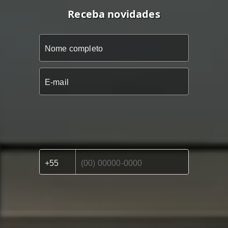
Receba novidades
📍 Nosso Endereço: Rua Adelino de Campos,
125, Jardim América – Bragança Paulista/SP
📞 Contato Direto: (11) 94597-3687
🌐 Acesse: www.kaizenbroker.com.br
🏢 CRECISP: 038600-J
✨ Seu novo imóvel está a um passo de você.
Vamos juntos realizar esse sonho!
🔒 Informações sujeitas a alterações sem
aviso prévio.
🔒 Confirmar disponibilidade e valores
diretamente com nossa equipe.
🔒 Nos reservamos ao direito de possíveis