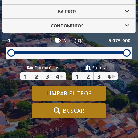
BAIRROS
CONDOMÍNIOS
0
Valor (R$)
5.075.000
Dormitórios
Suítes
1
2
3
4
+
1
2
3
4
+
LIMPAR FILTROS
BUSCAR