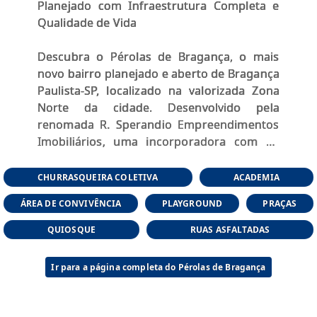
Planejado com Infraestrutura Completa e
Qualidade de Vida
Descubra o Pérolas de Bragança, o mais
novo bairro planejado e aberto de Bragança
Paulista-SP, localizado na valorizada Zona
Norte da cidade. Desenvolvido pela
renomada R. Sperandio Empreendimentos
Imobiliários, uma incorporadora com 42
anos de história no interior de São Paulo,
especializada em empreendimentos
CHURRASQUEIRA COLETIVA
ACADEMIA
urbanos contemporâneos que
ÁREA DE CONVIVÊNCIA
PLAYGROUND
PRAÇAS
transformam sonhos em realidade. Com
foco em qualidade de vida, sustentabilidade
QUIOSQUE
RUAS ASFALTADAS
e alto potencial de valorização, o Pérolas de
Bragança é o investimento perfeito para
Ir para a página completa do Pérolas de Bragança
famílias que buscam tranquilidade em meio
à natureza e investidores atentos ao
crescimento acelerado da região.