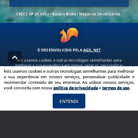
CRECI
SP 38.600 J • Kaizen Broker Negócios Imobiliários
© DESENVOLVIDO PELA
AGIL.NET
Nós usamos cookies e outras tecnologias semelhantes para
melhorar a sua experiência em nossos serviços, personalizar
publicidade e recomendar conteúdo de seu interesse. Ao utilizar
Nós usamos cookies e outras tecnologias semelhantes para melhorar
nossos serviços, você concorda com nossa política de privacidade e
a sua experiência em nossos serviços, personalizar publicidade e
termos de uso.
recomendar conteúdo de seu interesse. Ao utilizar nossos serviços,
você concorda com nossa
política de privacidade
e
termos de uso
.
Política de Privacidade
Termos de uso
ENTENDI