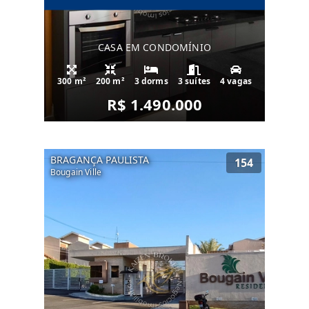
CASA EM CONDOMÍNIO
300 m²
200 m²
3 dorms
3 suítes
4 vagas
R$ 1.490.000
BRAGANÇA PAULISTA
154
Bougain Ville