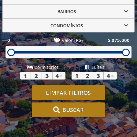
BAIRROS
CONDOMÍNIOS
0
Valor (R$)
5.075.000
Dormitórios
Suítes
1
2
3
4
+
1
2
3
4
+
LIMPAR FILTROS
BUSCAR