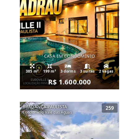
quem busca vistas panorâmicas e
privacidade entre vizinhos.
Urbanismo: Ruas largas, asfaltadas,
arborizadas e infraestrutura completa de
água e esgoto.
🛡️ Segurança Inegociável Para você e sua
CASA EM CONDOMÍNIO
família, tranquilidade é prioridade. O
condomínio oferece infraestrutura de
385 m²
199 m²
3 dorms
3 suítes
2 vagas
ponta:
R$ 1.600.000
Portaria 24 horas com controle de acesso
rigoroso.
BRAGANÇA PAULISTA
259
Condomínio Vale das Águas
Ronda motorizada interna e externa.
Monitoramento completo por câmeras
(CFTV) e muros perimetrais.