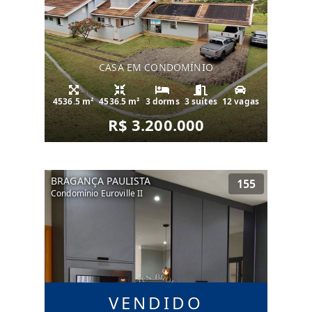
CASA EM CONDOMÍNIO
4536.5 m²
4536.5 m²
3 dorms
3 suítes
12 vagas
R$ 3.200.000
BRAGANÇA PAULISTA
155
Condomínio Euroville II
VENDIDO