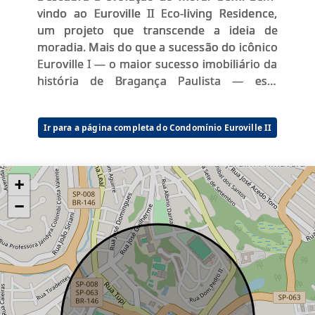
vindo ao Euroville II Eco-living Residence,
um projeto que transcende a ideia de
moradia. Mais do que a sucessão do icônico
Euroville I — o maior sucesso imobiliário da
história de Bragança Paulista — este
empreendimento representa a evolução do
conceito Eco Living. Aqui, um deslumbrante
Ir para a página completa do Condomínio Euroville II
parque ecológico se integra perfeitamente
a um urbanismo de toque europeu
refinado.
+
📍 Localização Premium na Zona Sul Situado
−
na região mais nobre e valorizada da
cidade, o Euroville II oferece o equilíbrio
perfeito: a tranquilidade da natureza com a
conveniência urbana.
Vizinhança: Ao lado do Euroville I e a poucos