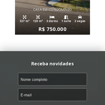
CASA EM CONDOMÍNIO
327 m²
120 m²
3 dorms
1 suíte
2 vagas
R$ 750.000
Receba novidades