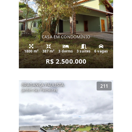
projeto.
🚗 Fácil acesso à Rodovia Fernão Dias e Av.
Dom Pedro I.
CASA EM CONDOMÍNIO
1800 m²
387 m²
3 dorms
3 suítes
6 vagas
R$ 2.500.000
BRAGANÇA PAULISTA
211
Jardim das Palmeiras