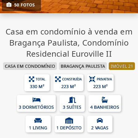
50 FOTOS
Casa em condomínio à venda em
Bragança Paulista, Condomínio
Residencial Euroville II
CASA EM CONDOMÍNIO
BRAGANÇA PAULISTA
IMÓVEL 21
TOTAL
CONSTRUÍDA
PRIVATIVA
330 M²
223 M²
223 M²
3 DORMITÓRIOS
3 SUÍTES
4 BANHEIROS
1 LIVING
1 DEPÓSITO
2 VAGAS