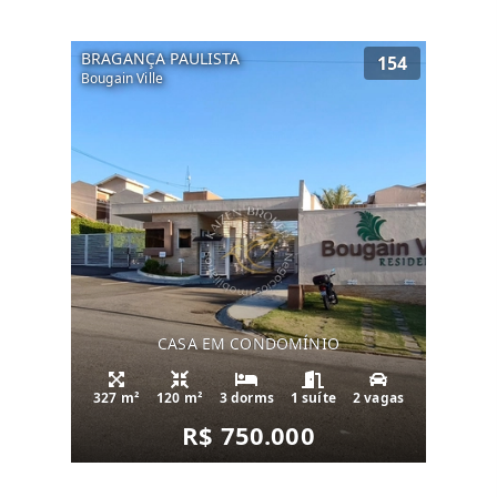
BRAGANÇA PAULISTA
154
Bougain Ville
CASA EM CONDOMÍNIO
327 m²
120 m²
3 dorms
1 suíte
2 vagas
R$ 750.000