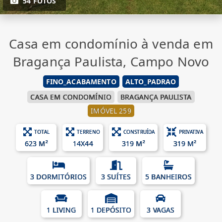
54 FOTOS
Casa em condomínio à venda em
Bragança Paulista, Campo Novo
FINO_ACABAMENTO
ALTO_PADRAO
CASA EM CONDOMÍNIO
BRAGANÇA PAULISTA
IMÓVEL 259
TOTAL
TERRENO
CONSTRUÍDA
PRIVATIVA
623 M²
14X44
319 M²
319 M²
3 DORMITÓRIOS
3 SUÍTES
5 BANHEIROS
1 LIVING
1 DEPÓSITO
3 VAGAS