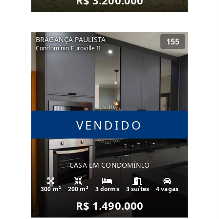
R$ 3.200.000
BRAGANÇA PAULISTA
155
Condomínio Euroville II
VENDIDO
CASA EM CONDOMÍNIO
300 m²
200 m²
3 dorms
3 suítes
4 vagas
R$ 1.490.000