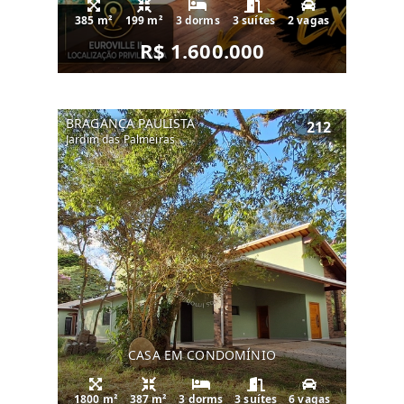
385 m²
199 m²
3 dorms
3 suítes
2 vagas
R$ 1.600.000
BRAGANÇA PAULISTA
212
Jardim das Palmeiras
CASA EM CONDOMÍNIO
1800 m²
387 m²
3 dorms
3 suítes
6 vagas