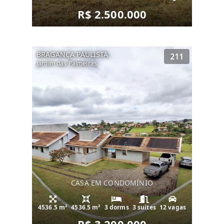
R$ 2.500.000
BRAGANÇA PAULISTA
211
Jardim das Palmeiras
CASA EM CONDOMÍNIO
4536.5 m²
4536.5 m²
3 dorms
3 suítes
12 vagas