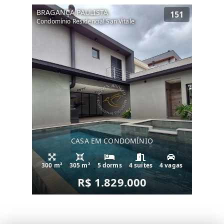
BRAGANÇA PAULISTA
151
Condomínio Residencial San Vitale
CASA EM CONDOMÍNIO
300 m²
305 m²
5 dorms
4 suítes
4 vagas
R$ 1.829.000