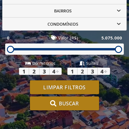
BAIRROS
CONDOMÍNIOS
0
Valor (R$)
5.075.000
Dormitórios
Suítes
1
2
3
4
+
1
2
3
4
+
LIMPAR FILTROS
BUSCAR