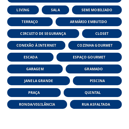
LIVING
SALA
SEMI MOBILIADO
TERRAÇO
ARMÁRIO EMBUTIDO
CIRCUITO DE SEGURANÇA
CLOSET
CONEXÃO À INTERNET
COZINHA GOURMET
ESCADA
ESPAÇO GOURMET
GARAGEM
GRAMADO
JANELA GRANDE
PISCINA
PRAÇA
QUINTAL
RONDA/VIGILÂNCIA
RUA ASFALTADA