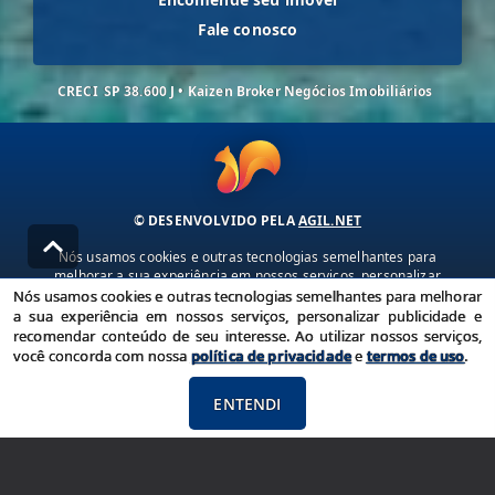
Fale conosco
CRECI
SP 38.600 J • Kaizen Broker Negócios Imobiliários
© DESENVOLVIDO PELA
AGIL.NET
Nós usamos cookies e outras tecnologias semelhantes para
melhorar a sua experiência em nossos serviços, personalizar
publicidade e recomendar conteúdo de seu interesse. Ao utilizar
Nós usamos cookies e outras tecnologias semelhantes para melhorar
nossos serviços, você concorda com nossa política de privacidade e
a sua experiência em nossos serviços, personalizar publicidade e
termos de uso.
recomendar conteúdo de seu interesse. Ao utilizar nossos serviços,
você concorda com nossa
política de privacidade
e
termos de uso
.
Política de Privacidade
Termos de uso
ENTENDI