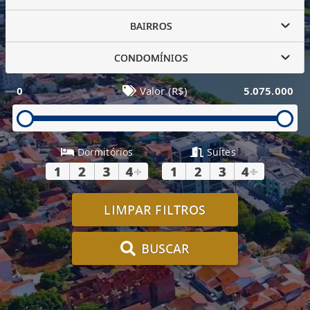
BAIRROS
CONDOMÍNIOS
0
Valor (R$)
5.075.000
Dormitórios
Suítes
1
2
3
4
+
1
2
3
4
+
LIMPAR FILTROS
BUSCAR