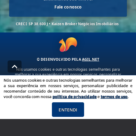
Fale conosco
CRECI
SP 38.600 J • Kaizen Broker Negócios Imobiliários
© DESENVOLVIDO PELA
AGIL.NET
Nós usamos cookies e outras tecnologias semelhantes para
melhorar a sua experiência em nossos serviços, personalizar
publicidade e recomendar conteúdo de seu interesse. Ao utilizar
Nós usamos cookies e outras tecnologias semelhantes para melhorar
nossos serviços, você concorda com nossa política de privacidade e
a sua experiência em nossos serviços, personalizar publicidade e
termos de uso.
recomendar conteúdo de seu interesse. Ao utilizar nossos serviços,
você concorda com nossa
política de privacidade
e
termos de uso
.
Política de Privacidade
Termos de uso
ENTENDI