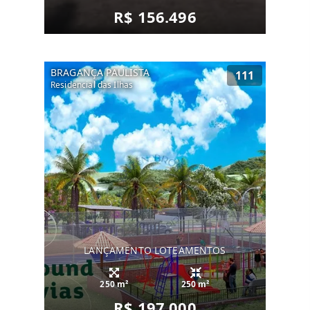
R$ 156.496
BRAGANÇA PAULISTA
111
Residencial das Ilhas
LANÇAMENTO LOTEAMENTOS
250 m²
250 m²
R$ 197.000