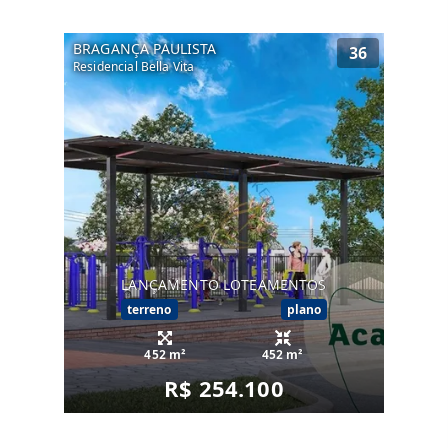
BRAGANÇA PAULISTA
36
Residencial Bella Vita
LANÇAMENTO LOTEAMENTOS
terreno
plano
452 m²
452 m²
R$ 254.100