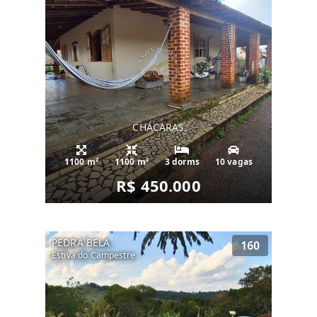
CHÁCARAS
1100 m²
1100 m²
3 dorms
10 vagas
R$ 450.000
PEDRA BELA
160
Estiva do Campestre