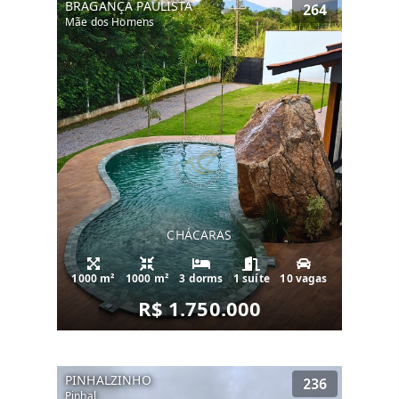
BRAGANÇA PAULISTA
264
Mãe dos Homens
CHÁCARAS
1000 m²
1000 m²
3 dorms
1 suíte
10 vagas
R$ 1.750.000
PINHALZINHO
236
Pinhal