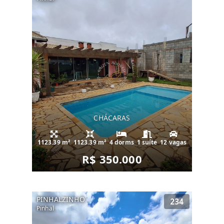
CHÁCARAS
1123.39 m²
1123.39 m²
4 dorms
1 suíte
12 vagas
R$ 350.000
PINHALZINHO
234
Pinhal