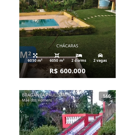
CHÁCARAS
6050 m²
6050 m²
2 dorms
2 vagas
R$ 600.000
BRAGANÇA PAULISTA
146
Mãe dos Homens