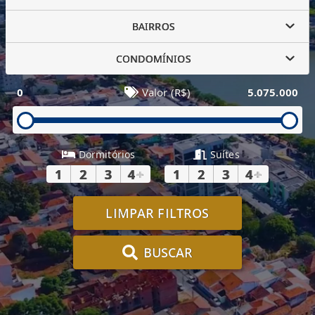
BAIRROS
CONDOMÍNIOS
0
Valor (R$)
5.075.000
Dormitórios
Suítes
1
2
3
4
+
1
2
3
4
+
LIMPAR FILTROS
BUSCAR