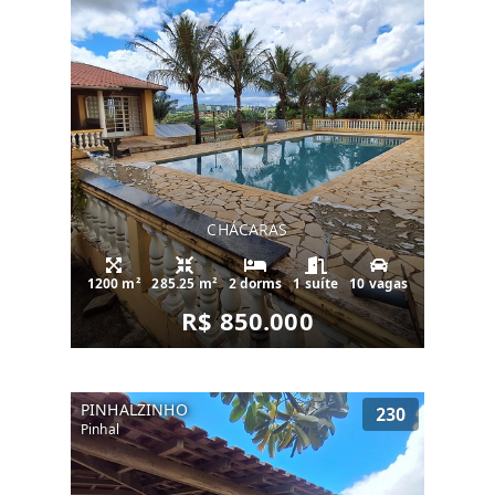
CHÁCARAS
1200 m²
285.25 m²
2 dorms
1 suíte
10 vagas
R$ 850.000
PINHALZINHO
230
Pinhal