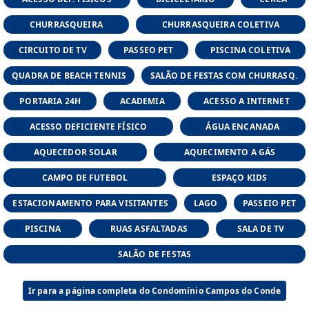
016), em Bragança Paulista, SP.
Características
CHURRASQUEIRA
CHURRASQUEIRA COLETIVA
- Condomínio de casas com lotes privativos
CIRCUITO DE TV
PASSEO PET
PISCINA COLETIVA
a partir de 450 m2
Estilo
QUADRA DE BEACH TENNIS
SALÃO DE FESTAS COM CHURRASQ.
- É um condomínio de luxo, com acesso a
PORTARIA 24H
ACADEMIA
ACESSO A INTERNET
áreas comuns, segurança e outros serviços.
ACESSO DEFICIENTE FÍSICO
ÁGUA ENCANADA
AQUECEDOR SOLAR
#Entorno
AQUECIMENTO A GÁS
- A região de Bragança Paulista é conhecida
CAMPO DE FUTEBOL
ESPAÇO KIDS
por ter condomínios residenciais de alto
padrão, como o Campos do Conde.
ESTACIONAMENTO PARA VISITANTES
LAGO
PASSEIO PET
PISCINA
RUAS ASFALTADAS
SALA DE TV
---
SALÃO DE FESTAS
Ir para a página completa do Condomínio Campos do Conde