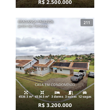
R$ 2.500.000
BRAGANÇA PAULISTA
211
Jardim das Palmeiras
CASA EM CONDOMÍNIO
4536.5 m²
4536.5 m²
3 dorms
3 suítes
12 vagas
R$ 3.200.000