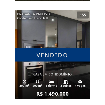
BRAGANÇA PAULISTA
155
Condomínio Euroville II
VENDIDO
CASA EM CONDOMÍNIO
300 m²
200 m²
3 dorms
3 suítes
4 vagas
R$ 1.490.000