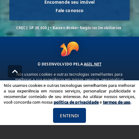
Encomende seu imóvel
Fale conosco
CRECI
SP 38.600 J • Kaizen Broker Negócios Imobiliários
© DESENVOLVIDO PELA
AGIL.NET
Nós usamos cookies e outras tecnologias semelhantes para
melhorar a sua experiência em nossos serviços, personalizar
publicidade e recomendar conteúdo de seu interesse. Ao utilizar
Nós usamos cookies e outras tecnologias semelhantes para melhorar
nossos serviços, você concorda com nossa política de privacidade e
a sua experiência em nossos serviços, personalizar publicidade e
termos de uso.
recomendar conteúdo de seu interesse. Ao utilizar nossos serviços,
você concorda com nossa
política de privacidade
e
termos de uso
.
Política de Privacidade
Termos de uso
ENTENDI