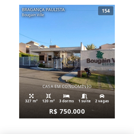
BRAGANÇA PAULISTA
154
Bougain Ville
CASA EM CONDOMÍNIO
327 m²
120 m²
3 dorms
1 suíte
2 vagas
R$ 750.000