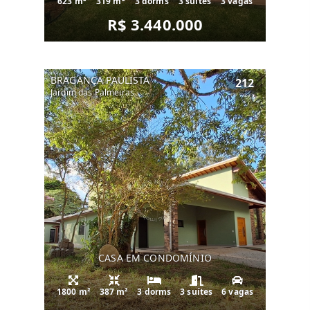
623 m²
319 m²
3 dorms
3 suítes
3 vagas
R$ 3.440.000
BRAGANÇA PAULISTA
212
Jardim das Palmeiras
CASA EM CONDOMÍNIO
1800 m²
387 m²
3 dorms
3 suítes
6 vagas