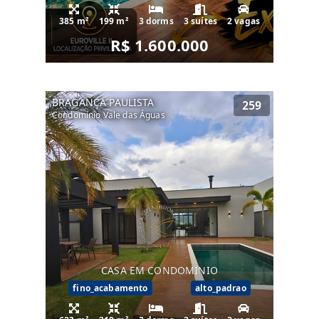
385 m²
199 m²
3 dorms
3 suítes
2 vagas
R$ 1.600.000
BRAGANÇA PAULISTA
259
Condomínio Vale das Águas
CASA EM CONDOMÍNIO
fino_acabamento
alto_padrao