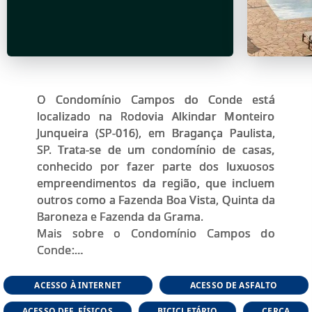
O Condomínio Campos do Conde está
localizado na Rodovia Alkindar Monteiro
Junqueira (SP-016), em Bragança Paulista,
SP. Trata-se de um condomínio de casas,
conhecido por fazer parte dos luxuosos
empreendimentos da região, que incluem
outros como a Fazenda Boa Vista, Quinta da
Baroneza e Fazenda da Grama.
Mais sobre o Condomínio Campos do
Conde:
# Localização
ACESSO À INTERNET
ACESSO DE ASFALTO
- Rodovia Alkindar Monteiro Junqueira (SP-
ACESSO DEF. FÍSICOS
BICICLETÁRIO
CERCA