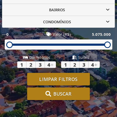
BAIRROS
CONDOMÍNIOS
0
Valor (R$)
5.075.000
Dormitórios
Suítes
1
2
3
4
+
1
2
3
4
+
LIMPAR FILTROS
BUSCAR