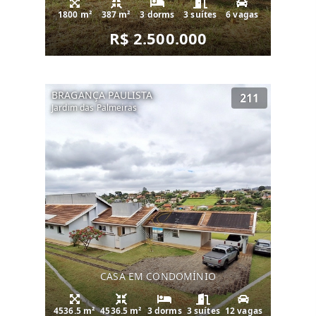
1800 m²
387 m²
3 dorms
3 suítes
6 vagas
R$ 2.500.000
BRAGANÇA PAULISTA
211
Jardim das Palmeiras
CASA EM CONDOMÍNIO
4536.5 m²
4536.5 m²
3 dorms
3 suítes
12 vagas