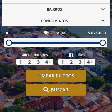
BAIRROS
CONDOMÍNIOS
0
Valor (R$)
5.075.000
Dormitórios
Suítes
1
2
3
4
+
1
2
3
4
+
LIMPAR FILTROS
BUSCAR