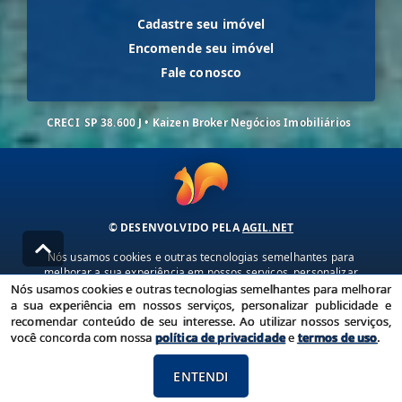
Cadastre seu imóvel
Encomende seu imóvel
Fale conosco
CRECI
SP 38.600 J • Kaizen Broker Negócios Imobiliários
© DESENVOLVIDO PELA
AGIL.NET
Nós usamos cookies e outras tecnologias semelhantes para
melhorar a sua experiência em nossos serviços, personalizar
publicidade e recomendar conteúdo de seu interesse. Ao utilizar
Nós usamos cookies e outras tecnologias semelhantes para melhorar
nossos serviços, você concorda com nossa política de privacidade e
a sua experiência em nossos serviços, personalizar publicidade e
termos de uso.
recomendar conteúdo de seu interesse. Ao utilizar nossos serviços,
você concorda com nossa
política de privacidade
e
termos de uso
.
Política de Privacidade
Termos de uso
ENTENDI