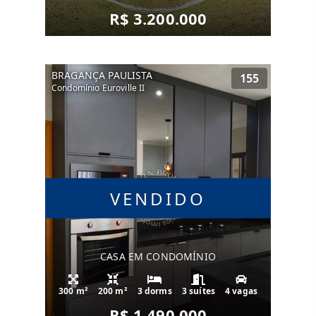
R$ 3.200.000
BRAGANÇA PAULISTA
155
Condomínio Euroville II
VENDIDO
CASA EM CONDOMÍNIO
300 m²
200 m²
3 dorms
3 suítes
4 vagas
R$ 1.490.000