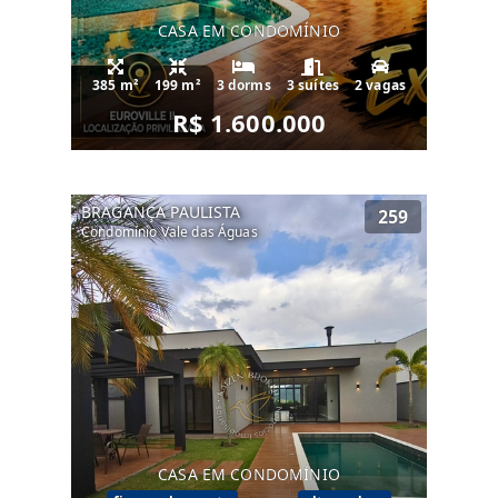
CASA EM CONDOMÍNIO
385 m²
199 m²
3 dorms
3 suítes
2 vagas
R$ 1.600.000
BRAGANÇA PAULISTA
259
Condomínio Vale das Águas
CASA EM CONDOMÍNIO