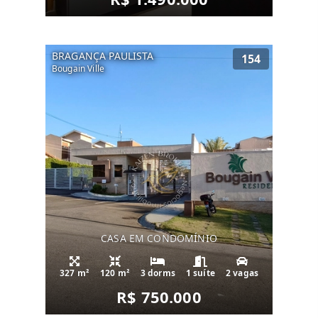
BRAGANÇA PAULISTA
154
Bougain Ville
CASA EM CONDOMÍNIO
327 m²
120 m²
3 dorms
1 suíte
2 vagas
R$ 750.000