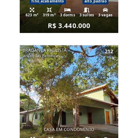
fino_acabamento
alto_padrao
623 m²
319 m²
3 dorms
3 suítes
3 vagas
R$ 3.440.000
BRAGANÇA PAULISTA
212
Jardim das Palmeiras
CASA EM CONDOMÍNIO